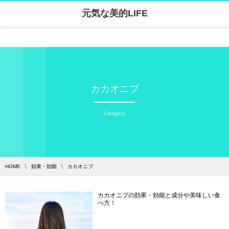
元気な美的LIFE
Warning
: Undefined array key "parallax_disable_mobile" in
/home/skanari/sarivercruise.com/public_html/wp-content/themes/dp-clarity/mobile/header.php
on line
141
カカオニブ
Category
HOME
効果・効能
カカオニブ
カカオニブの効果・効能と成分や美味しい食
べ方！