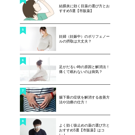
結膜炎に効く目薬の選び方とお
すすめ5選【市販薬】
5
妊婦（妊娠中）のポリフェノー
ルの摂取は大丈夫？
6
足がだるい時の原因と解消法！
痛くて眠れないのは病気？
7
腸下垂の症状を解消する改善方
法や治療の仕方！
8
よく効く咳止めの薬の選び方と
おすすめ5選【市販薬】はコ
レ！