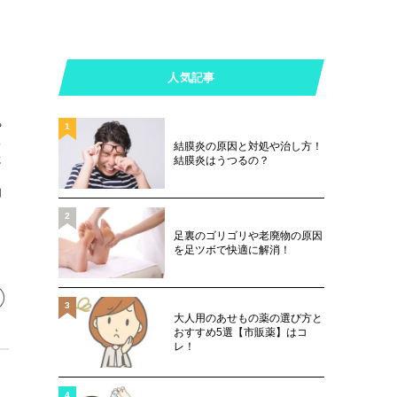
人気記事
や
1
っ
結膜炎の原因と対処や治し方！
に
結膜炎はうつるの？
用
2
足裏のゴリゴリや老廃物の原因
を足ツボで快適に解消！
3
大人用のあせもの薬の選び方と
おすすめ5選【市販薬】はコ
レ！
4