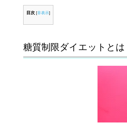
目次
[
非表示
]
糖質制限ダイエットとは