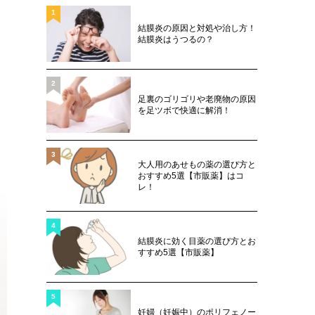
1
結膜炎の原因と対処や治し方！
結膜炎はうつるの？
2
足裏のゴリゴリや老廃物の原因
を足ツボで快適に解消！
3
大人用のあせもの薬の選び方と
おすすめ5選【市販薬】はコ
レ！
4
結膜炎に効く目薬の選び方とお
すすめ5選【市販薬】
5
妊婦（妊娠中）のポリフェノー