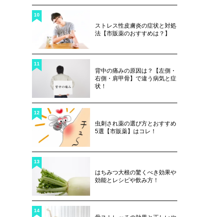
10
ストレス性皮膚炎の症状と対処
法【市販薬のおすすめは？】
11
背中の痛みの原因は？【左側・
右側・肩甲骨】で違う病気と症
状！
12
虫刺され薬の選び方とおすすめ
5選【市販薬】はコレ！
13
はちみつ大根の驚くべき効果や
効能とレシピや飲み方！
14