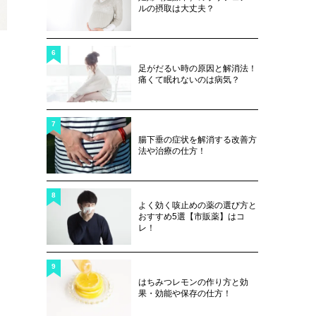
ルの摂取は大丈夫？
6
足がだるい時の原因と解消法！
痛くて眠れないのは病気？
7
腸下垂の症状を解消する改善方
法や治療の仕方！
8
よく効く咳止めの薬の選び方と
おすすめ5選【市販薬】はコ
レ！
9
はちみつレモンの作り方と効
果・効能や保存の仕方！