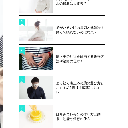
ルの摂取は大丈夫？
6
足がだるい時の原因と解消法！
痛くて眠れないのは病気？
7
腸下垂の症状を解消する改善方
法や治療の仕方！
8
よく効く咳止めの薬の選び方と
おすすめ5選【市販薬】はコ
レ！
9
はちみつレモンの作り方と効
果・効能や保存の仕方！