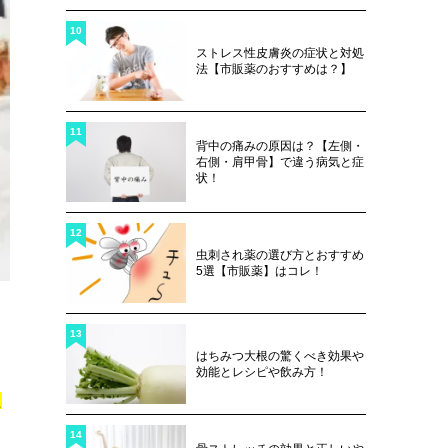
10
ストレス性皮膚炎の症状と対処
法【市販薬のおすすめは？】
11
背中の痛みの原因は？【左側・
右側・肩甲骨】で違う病気と症
状！
12
虫刺され薬の選び方とおすすめ
5選【市販薬】はコレ！
13
はちみつ大根の驚くべき効果や
効能とレシピや飲み方！
た
14