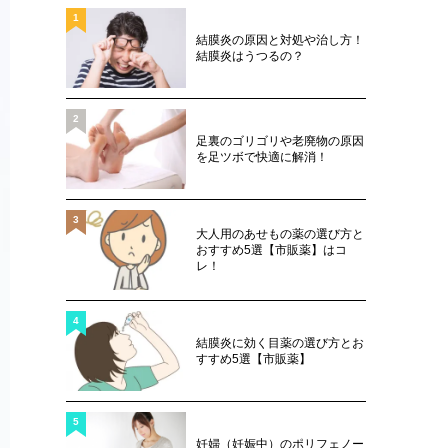
1
結膜炎の原因と対処や治し方！
結膜炎はうつるの？
2
足裏のゴリゴリや老廃物の原因
を足ツボで快適に解消！
3
大人用のあせもの薬の選び方と
おすすめ5選【市販薬】はコ
レ！
4
結膜炎に効く目薬の選び方とお
すすめ5選【市販薬】
5
妊婦（妊娠中）のポリフェノー