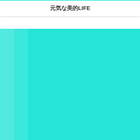
元気な美的LIFE
Warning
: Undefined array key "parallax_disable_mobile" in
/home/skanari/sarivercruise.com/public_html/wp-content/themes/dp-clarity/mobile/header.php
on line
141