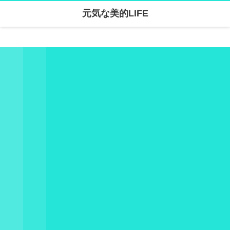
元気な美的LIFE
Warning
: Undefined array key "parallax_disable_mobile" in
/home/skanari/sarivercruise.com/public_html/wp-content/themes/dp-clarity/mobile/header.php
on line
141