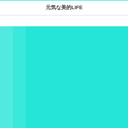
元気な美的LIFE
Warning
: Undefined array key "parallax_disable_mobile" in
/home/skanari/sarivercruise.com/public_html/wp-content/themes/dp-clarity/mobile/header.php
on line
141