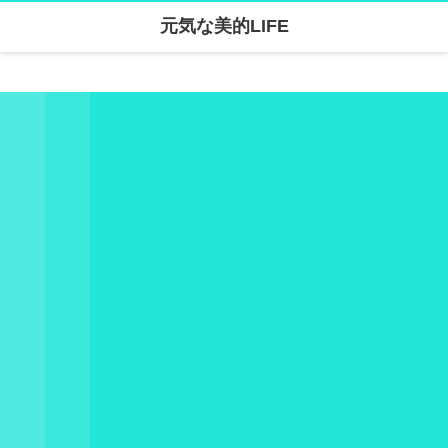
元気な美的LIFE
Warning
: Undefined array key "parallax_disable_mobile" in
/home/skanari/sarivercruise.com/public_html/wp-content/themes/dp-clarity/mobile/header.php
on line
141