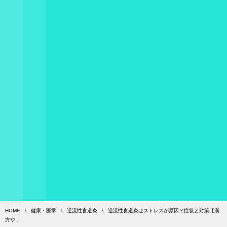
HOME
健康・医学
逆流性食道炎
逆流性食道炎はストレスが原因？症状と対策【漢
方や...