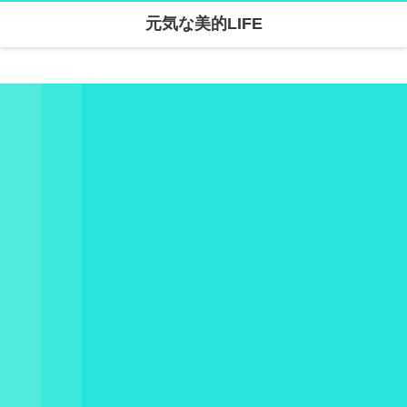
元気な美的LIFE
Warning
: Undefined array key "parallax_disable_mobile" in
/home/skanari/sarivercruise.com/public_html/wp-content/themes/dp-clarity/mobile/header.php
on line
141