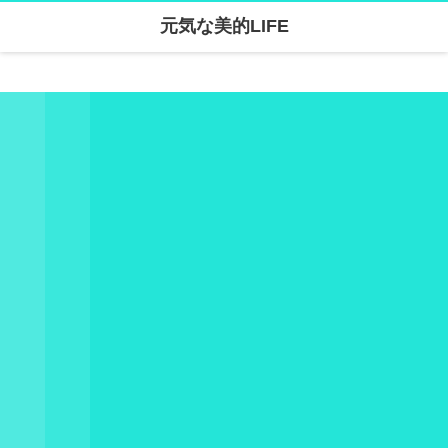
元気な美的LIFE
Warning
: Undefined array key "parallax_disable_mobile" in
/home/skanari/sarivercruise.com/public_html/wp-content/themes/dp-clarity/mobile/header.php
on line
141