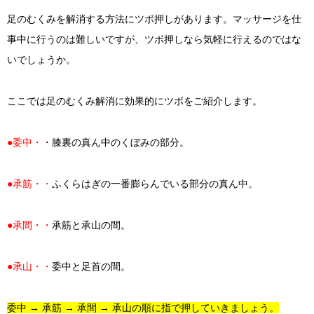
足のむくみを解消する方法にツボ押しがあります。マッサージを仕
事中に行うのは難しいですが、ツボ押しなら気軽に行えるのではな
いでしょうか。
ここでは足のむくみ解消に効果的にツボをご紹介します。
●委中・
・膝裏の真ん中のくぼみの部分。
●承筋・・
ふくらはぎの一番膨らんでいる部分の真ん中。
●承間・・
承筋と承山の間。
●承山・・
委中と足首の間。
委中 → 承筋 → 承間 → 承山の順に指で押していきましょう。