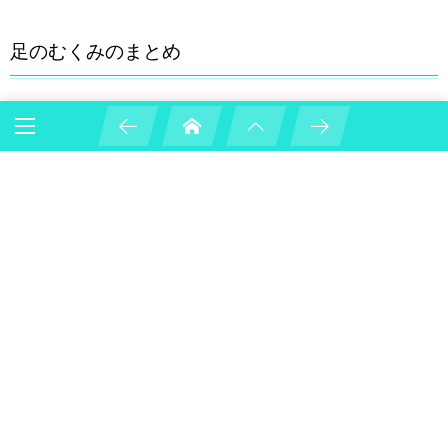
足のむくみのまとめ
足のむくみの原因は様々にありますが、むくみの原因を知ることで
対処が可能となり、むくみによる不快感やイライラを取り除くこと
ができます。
また、解消法を試しても症状が改善しない場合は、「たかが足のむ
くみ」と思わずに病院へ行くことをおすすめします。
足のむくみは病気の初期症状として出ることも多いので、早めに対
処することで病気の悪化を防ぐことができます。
Sponsored Link