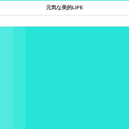
元気な美的LIFE
Warning
: Undefined array key "parallax_disable_mobile" in
/home/skanari/sarivercruise.com/public_html/wp-content/themes/dp-clarity/mobile/header.php
on line
141