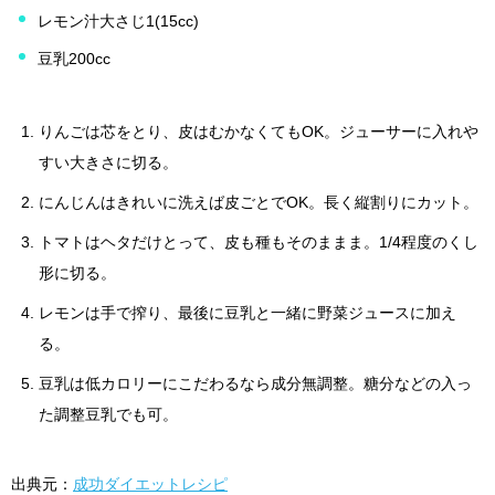
レモン汁大さじ1(15cc)
豆乳200cc
りんごは芯をとり、皮はむかなくてもOK。ジューサーに入れや
すい大きさに切る。
にんじんはきれいに洗えば皮ごとでOK。長く縦割りにカット。
トマトはヘタだけとって、皮も種もそのままま。1/4程度のくし
形に切る。
レモンは手で搾り、最後に豆乳と一緒に野菜ジュースに加え
る。
豆乳は低カロリーにこだわるなら成分無調整。糖分などの入っ
た調整豆乳でも可。
出典元：
成功ダイエットレシピ