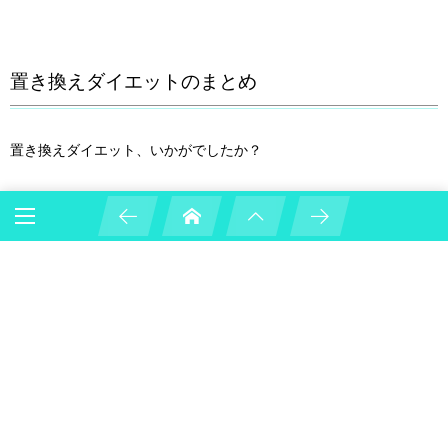
置き換えダイエットのまとめ
置き換えダイエット、いかがでしたか？
正しい基本の目的を身に付けることが成功へのカギを握っていま
す。
極端に短期間で大きな効果を得たい！と思っていた方には少し残念
な話だったかもしれませんが、しかし、一生のうちの数カ月、正し
い知識で過ごすことで、理想の体型がキープできます。
正しい知識を持つことで、楽しくダイエットもできます。