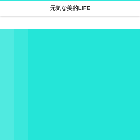
元気な美的LIFE
Warning
: Undefined array key "parallax_disable_mobile" in
/home/skanari/sarivercruise.com/public_html/wp-content/themes/dp-clarity/mobile/header.php
on line
141