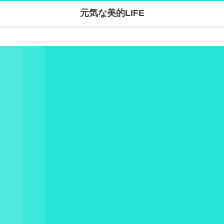
元気な美的LIFE
Warning
: Undefined array key "parallax_disable_mobile" in
/home/skanari/sarivercruise.com/public_html/wp-content/themes/dp-clarity/mobile/header.php
on line
141