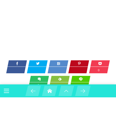
0
1
ダイエット
ダイエット
効果
踏み台昇降
階段昇降