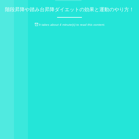
階段昇降や踏み台昇降ダイエットの効果と運動のやり方！
It takes about 4 minute(s) to read this content.