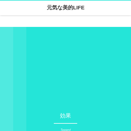
元気な美的LIFE
Warning
: Undefined array key "parallax_disable_mobile" in
/home/skanari/sarivercruise.com/public_html/wp-content/themes/dp-clarity/mobile/header.php
on line
141
効果
Tagged