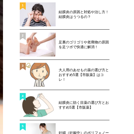
1
結膜炎の原因と対処や治し方！
結膜炎はうつるの？
2
足裏のゴリゴリや老廃物の原因
を足ツボで快適に解消！
3
大人用のあせもの薬の選び方と
おすすめ5選【市販薬】はコ
レ！
4
結膜炎に効く目薬の選び方とお
すすめ5選【市販薬】
5
妊婦（妊娠中）のポリフェノー