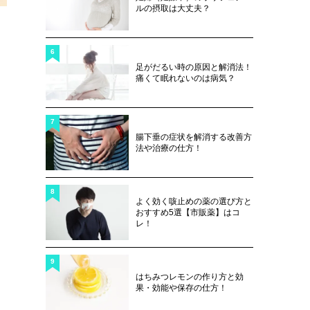
ルの摂取は大丈夫？
6
足がだるい時の原因と解消法！
痛くて眠れないのは病気？
7
腸下垂の症状を解消する改善方
法や治療の仕方！
8
よく効く咳止めの薬の選び方と
おすすめ5選【市販薬】はコ
レ！
9
はちみつレモンの作り方と効
果・効能や保存の仕方！