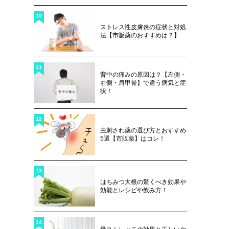
10
ストレス性皮膚炎の症状と対処
法【市販薬のおすすめは？】
11
背中の痛みの原因は？【左側・
右側・肩甲骨】で違う病気と症
状！
12
虫刺され薬の選び方とおすすめ
5選【市販薬】はコレ！
13
はちみつ大根の驚くべき効果や
効能とレシピや飲み方！
14