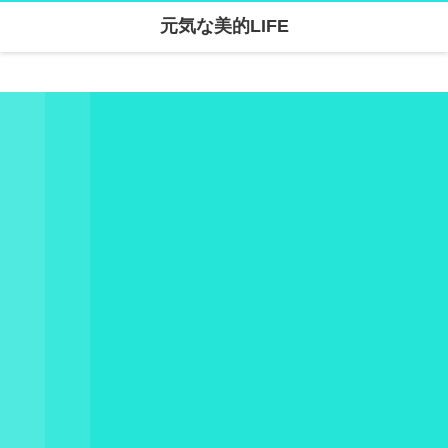
元気な美的LIFE
Warning
: Undefined array key "parallax_disable_mobile" in
/home/skanari/sarivercruise.com/public_html/wp-content/themes/dp-clarity/mobile/header.php
on line
141