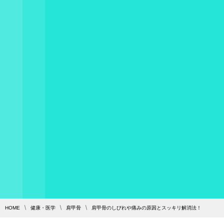
HOME
健康・医学
肩甲骨
肩甲骨のしびれや痛みの原因とスッキリ解消法！