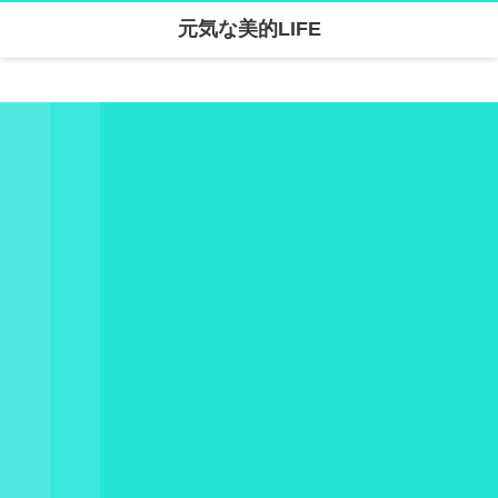
元気な美的LIFE
Warning
: Undefined array key "parallax_disable_mobile" in
/home/skanari/sarivercruise.com/public_html/wp-content/themes/dp-clarity/mobile/header.php
on line
141