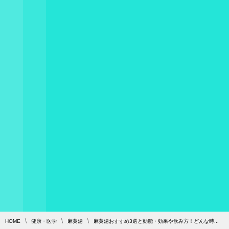
HOME
健康・医学
麻黄湯
麻黄湯おすすめ3選と効能・効果や飲み方！どんな時...