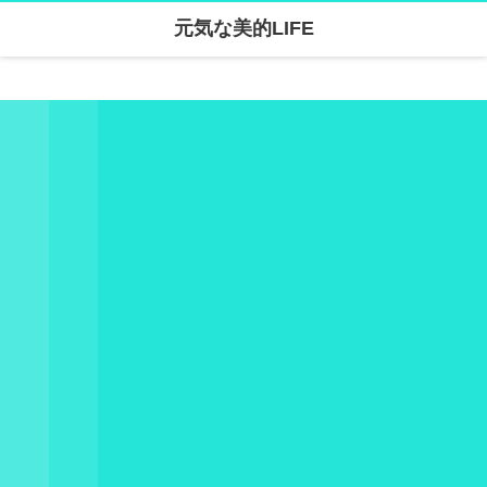
元気な美的LIFE
Warning
: Undefined array key "parallax_disable_mobile" in
/home/skanari/sarivercruise.com/public_html/wp-content/themes/dp-clarity/mobile/header.php
on line
141