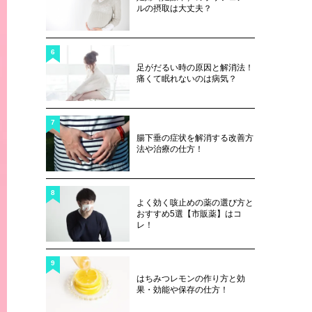
ルの摂取は大丈夫？
6
足がだるい時の原因と解消法！
痛くて眠れないのは病気？
7
腸下垂の症状を解消する改善方
法や治療の仕方！
8
よく効く咳止めの薬の選び方と
おすすめ5選【市販薬】はコ
レ！
9
はちみつレモンの作り方と効
果・効能や保存の仕方！