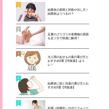
1
結膜炎の原因と対処や治し方！
結膜炎はうつるの？
2
足裏のゴリゴリや老廃物の原因
を足ツボで快適に解消！
3
大人用のあせもの薬の選び方と
おすすめ5選【市販薬】はコ
レ！
4
結膜炎に効く目薬の選び方とお
すすめ5選【市販薬】
5
妊婦（妊娠中）のポリフェノー