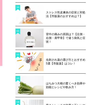
10
ストレス性皮膚炎の症状と対処
法【市販薬のおすすめは？】
11
背中の痛みの原因は？【左側・
右側・肩甲骨】で違う病気と症
状！
12
虫刺され薬の選び方とおすすめ
5選【市販薬】はコレ！
13
はちみつ大根の驚くべき効果や
効能とレシピや飲み方！
14