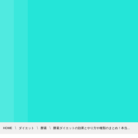
HOME
ダイエット
酵素
酵素ダイエットの効果とやり方や種類のまとめ！本当...