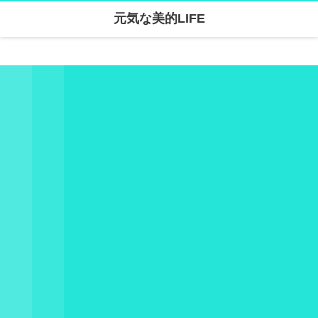
元気な美的LIFE
Warning
: Undefined array key "parallax_disable_mobile" in
/home/skanari/sarivercruise.com/public_html/wp-content/themes/dp-clarity/mobile/header.php
on line
141