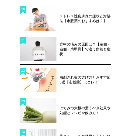
10
ストレス性皮膚炎の症状と対処
法【市販薬のおすすめは？】
11
背中の痛みの原因は？【左側・
右側・肩甲骨】で違う病気と症
状！
12
虫刺され薬の選び方とおすすめ
5選【市販薬】はコレ！
13
はちみつ大根の驚くべき効果や
効能とレシピや飲み方！
14