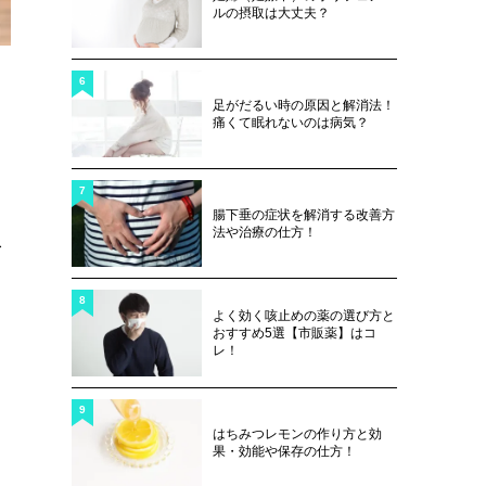
ルの摂取は大丈夫？
6
足がだるい時の原因と解消法！
痛くて眠れないのは病気？
7
腸下垂の症状を解消する改善方
法や治療の仕方！
む
8
よく効く咳止めの薬の選び方と
おすすめ5選【市販薬】はコ
レ！
？
9
こ
はちみつレモンの作り方と効
果・効能や保存の仕方！