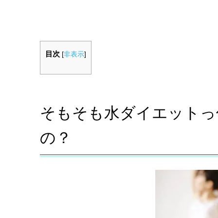
目次
[
非表示
]
そもそも水ダイエットっ
の？