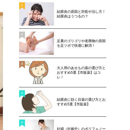
1
結膜炎の原因と対処や治し方！
結膜炎はうつるの？
2
足裏のゴリゴリや老廃物の原因
を足ツボで快適に解消！
3
大人用のあせもの薬の選び方と
おすすめ5選【市販薬】はコ
レ！
4
結膜炎に効く目薬の選び方とお
すすめ5選【市販薬】
5
妊婦（妊娠中）のポリフェノー