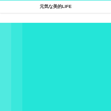
元気な美的LIFE
Warning
: Undefined array key "parallax_disable_mobile" in
/home/skanari/sarivercruise.com/public_html/wp-content/themes/dp-clarity/mobile/header.php
on line
141