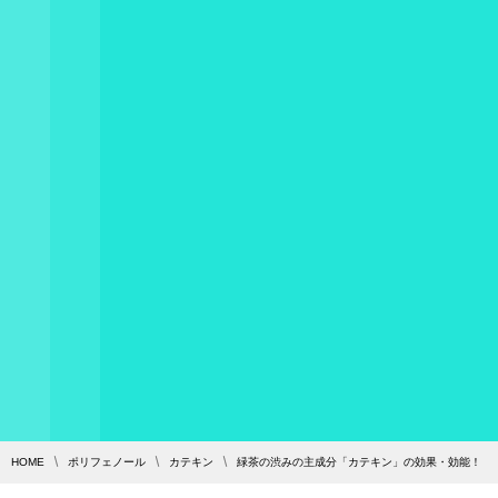
HOME
ポリフェノール
カテキン
緑茶の渋みの主成分「カテキン」の効果・効能！